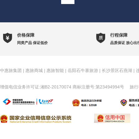
价格保障
行程保障
同类产品 保证低价
品质保证 放心出
中惠旅集团
|
惠旅商城
|
惠旅智能
|
岳阳石牛寨旅游
|
长沙景区石燕湖
|
增值电信业务许可证:湘B2-20170074
商标注册号:第23494994号
旅行